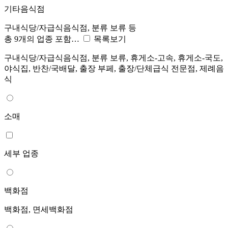
기타음식점
구내식당/자급식음식점, 분류 보류 등
총 9개의 업종 포함…
목록보기
구내식당/자급식음식점, 분류 보류, 휴게소-고속, 휴게소-국도,
야식집, 반찬/국배달, 출장 부페, 출장/단체급식 전문점, 제례음
식
소매
세부 업종
백화점
백화점, 면세백화점