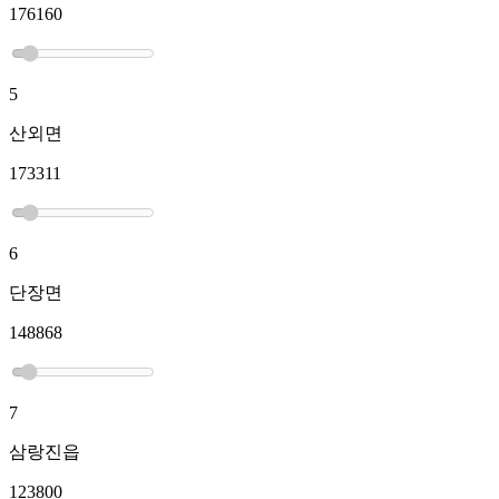
176160
5
산외면
173311
6
단장면
148868
7
삼랑진읍
123800