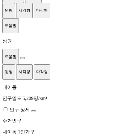
원형
사각형
다각형
도움말
상권
도움말
원형
사각형
다각형
내이동
인구밀도 5,209명/km²
인구 상세
주거인구
내이동
1인가구