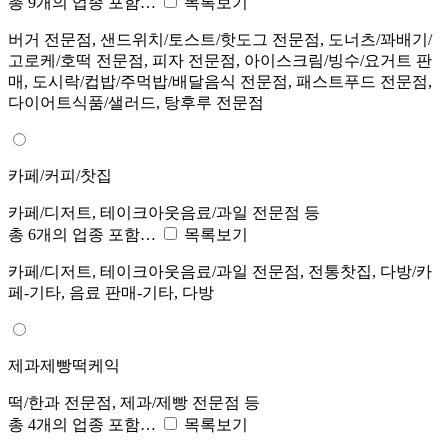
총 9개의 업종 포함…
목록보기
버거 전문점, 샌드위치/토스트/핫도그 전문점, 도너츠/꽈배기/
고로케/호떡 전문점, 피자 전문점, 아이스크림/빙수/요거트 판
매, 도시락/컵밥/주먹밥/배달음식 전문점, 패스트푸드 전문점,
다이어트식품/샐러드, 탕후루 전문점
카페/커피/찻집
카페/디저트, 테이크아웃음료/과일 전문점 등
총 6개의 업종 포함…
목록보기
카페/디저트, 테이크아웃음료/과일 전문점, 전통찻집, 다방/카
페-기타, 음료 판매-기타, 다방
제과제빵떡케익
떡/한과 전문점, 제과/제빵 전문점 등
총 4개의 업종 포함…
목록보기