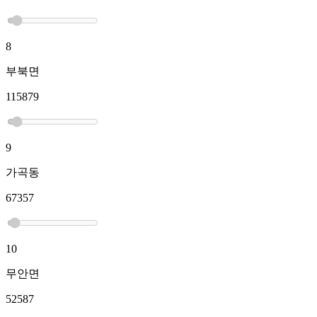
8
부북면
115879
9
가곡동
67357
10
무안면
52587