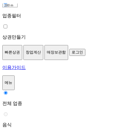
200 m
업종필터
상권만들기
빠른상권
창업계산
매장보관함
로그인
이용가이드
메뉴
전체 업종
음식