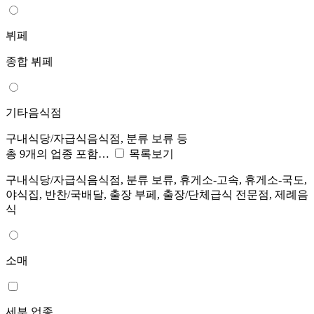
뷔페
종합 뷔페
기타음식점
구내식당/자급식음식점, 분류 보류 등
총 9개의 업종 포함…
목록보기
구내식당/자급식음식점, 분류 보류, 휴게소-고속, 휴게소-국도,
야식집, 반찬/국배달, 출장 부페, 출장/단체급식 전문점, 제례음
식
소매
세부 업종