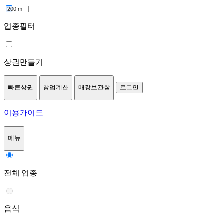
200 m
업종필터
상권만들기
빠른상권
창업계산
매장보관함
로그인
이용가이드
메뉴
전체 업종
음식