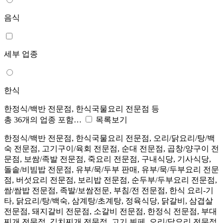
음식
세부 업종
한식
한정식/백반 전문점, 한식국물요리 전문점 등
총 36개의 업종 포함…
목록보기
한정식/백반 전문점, 한식국물요리 전문점, 오리/닭요리/탕/백
숙 전문점, 고기구이/육회 전문점, 순대 전문점, 곱창/양구이 전
문점, 보쌈/족발 전문점, 죽요리 전문점, 구내식당, 기사식당,
돌솥/비빔밥 전문점, 유부/묵/두부 판매, 유부/묵/두부요리 전문
점, 버섯요리 전문점, 보리밥 전문점, 순두부/두부요리 전문점,
쌈/쌈밥 전문점, 족발/보쌈전문, 부침/전 전문점, 한식 요리-기
타, 닭요리/탕/백숙, 삼계탕/초계탕, 정육식당, 닭갈비, 삼겹살
전문점, 돼지갈비 전문점, 소갈비 전문점, 한정식 전문점, 부대
찌개 전문점, 김치찌개 전문점, 고기 뷔페, 오리/닭요리 전문점,