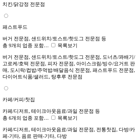
치킨/닭강정 전문점
패스트푸드
버거 전문점, 샌드위치/토스트/핫도그 전문점 등
총 9개의 업종 포함…
목록보기
버거 전문점, 샌드위치/토스트/핫도그 전문점, 도너츠/꽈배기/
고로케/호떡 전문점, 피자 전문점, 아이스크림/빙수/요거트 판
매, 도시락/컵밥/주먹밥/배달음식 전문점, 패스트푸드 전문점,
다이어트식품/샐러드, 탕후루 전문점
카페/커피/찻집
카페/디저트, 테이크아웃음료/과일 전문점 등
총 6개의 업종 포함…
목록보기
카페/디저트, 테이크아웃음료/과일 전문점, 전통찻집, 다방/카
페-기타, 음료 판매-기타, 다방