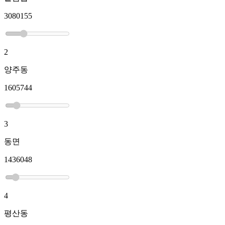
3080155
2
양주동
1605744
3
동면
1436048
4
평산동