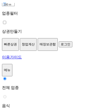
200 m
업종필터
상권만들기
빠른상권
창업계산
매장보관함
로그인
이용가이드
메뉴
전체 업종
음식