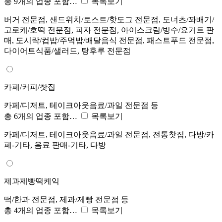
총 9개의 업종 포함…
목록보기
버거 전문점, 샌드위치/토스트/핫도그 전문점, 도너츠/꽈배기/
고로케/호떡 전문점, 피자 전문점, 아이스크림/빙수/요거트 판
매, 도시락/컵밥/주먹밥/배달음식 전문점, 패스트푸드 전문점,
다이어트식품/샐러드, 탕후루 전문점
카페/커피/찻집
카페/디저트, 테이크아웃음료/과일 전문점 등
총 6개의 업종 포함…
목록보기
카페/디저트, 테이크아웃음료/과일 전문점, 전통찻집, 다방/카
페-기타, 음료 판매-기타, 다방
제과제빵떡케익
떡/한과 전문점, 제과/제빵 전문점 등
총 4개의 업종 포함…
목록보기