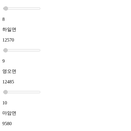
8
하일면
12570
9
영오면
12485
10
마암면
9580