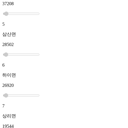
37208
5
삼산면
28502
6
하이면
26920
7
상리면
19544