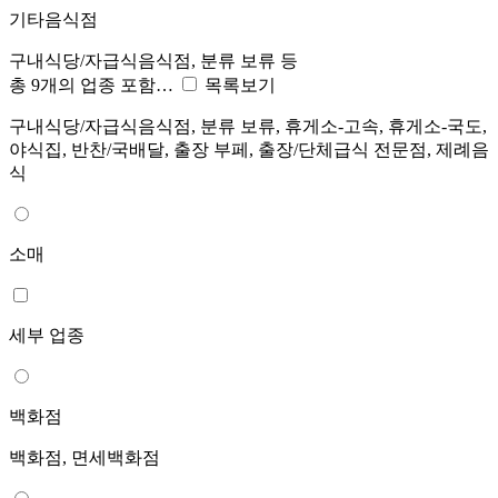
기타음식점
구내식당/자급식음식점, 분류 보류 등
총 9개의 업종 포함…
목록보기
구내식당/자급식음식점, 분류 보류, 휴게소-고속, 휴게소-국도,
야식집, 반찬/국배달, 출장 부페, 출장/단체급식 전문점, 제례음
식
소매
세부 업종
백화점
백화점, 면세백화점