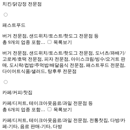
치킨/닭강정 전문점
패스트푸드
버거 전문점, 샌드위치/토스트/핫도그 전문점 등
총 9개의 업종 포함…
목록보기
버거 전문점, 샌드위치/토스트/핫도그 전문점, 도너츠/꽈배기/
고로케/호떡 전문점, 피자 전문점, 아이스크림/빙수/요거트 판
매, 도시락/컵밥/주먹밥/배달음식 전문점, 패스트푸드 전문점,
다이어트식품/샐러드, 탕후루 전문점
카페/커피/찻집
카페/디저트, 테이크아웃음료/과일 전문점 등
총 6개의 업종 포함…
목록보기
카페/디저트, 테이크아웃음료/과일 전문점, 전통찻집, 다방/카
페-기타, 음료 판매-기타, 다방