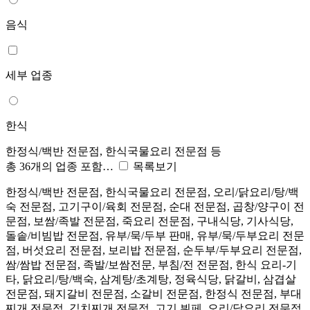
음식
세부 업종
한식
한정식/백반 전문점, 한식국물요리 전문점 등
총 36개의 업종 포함…
목록보기
한정식/백반 전문점, 한식국물요리 전문점, 오리/닭요리/탕/백
숙 전문점, 고기구이/육회 전문점, 순대 전문점, 곱창/양구이 전
문점, 보쌈/족발 전문점, 죽요리 전문점, 구내식당, 기사식당,
돌솥/비빔밥 전문점, 유부/묵/두부 판매, 유부/묵/두부요리 전문
점, 버섯요리 전문점, 보리밥 전문점, 순두부/두부요리 전문점,
쌈/쌈밥 전문점, 족발/보쌈전문, 부침/전 전문점, 한식 요리-기
타, 닭요리/탕/백숙, 삼계탕/초계탕, 정육식당, 닭갈비, 삼겹살
전문점, 돼지갈비 전문점, 소갈비 전문점, 한정식 전문점, 부대
찌개 전문점, 김치찌개 전문점, 고기 뷔페, 오리/닭요리 전문점,