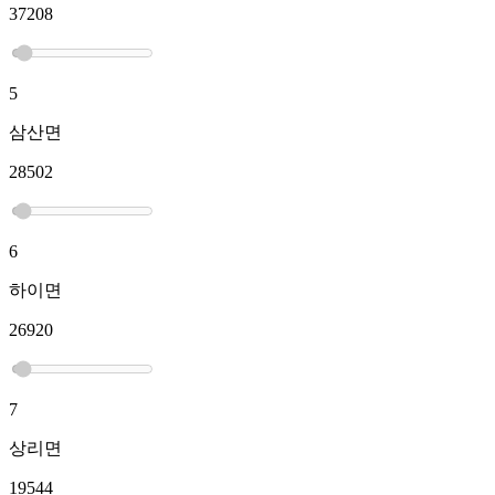
37208
5
삼산면
28502
6
하이면
26920
7
상리면
19544