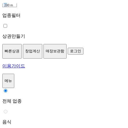
200 m
업종필터
상권만들기
빠른상권
창업계산
매장보관함
로그인
이용가이드
메뉴
전체 업종
음식