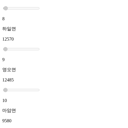
8
하일면
12570
9
영오면
12485
10
마암면
9580