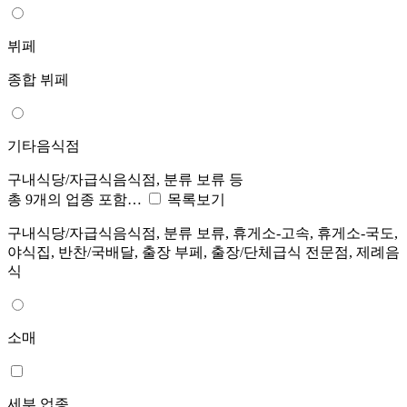
뷔페
종합 뷔페
기타음식점
구내식당/자급식음식점, 분류 보류 등
총 9개의 업종 포함…
목록보기
구내식당/자급식음식점, 분류 보류, 휴게소-고속, 휴게소-국도,
야식집, 반찬/국배달, 출장 부페, 출장/단체급식 전문점, 제례음
식
소매
세부 업종