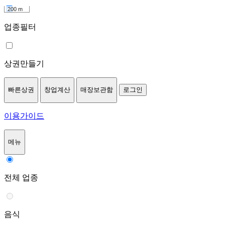
200 m
업종필터
상권만들기
빠른상권
창업계산
매장보관함
로그인
이용가이드
메뉴
전체 업종
음식