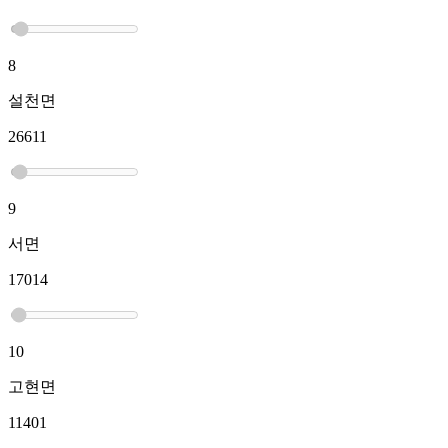
8
설천면
26611
9
서면
17014
10
고현면
11401