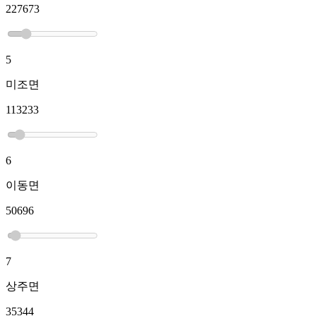
227673
5
미조면
113233
6
이동면
50696
7
상주면
35344