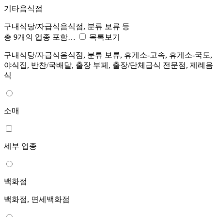
기타음식점
구내식당/자급식음식점, 분류 보류 등
총 9개의 업종 포함…
목록보기
구내식당/자급식음식점, 분류 보류, 휴게소-고속, 휴게소-국도,
야식집, 반찬/국배달, 출장 부페, 출장/단체급식 전문점, 제례음
식
소매
세부 업종
백화점
백화점, 면세백화점