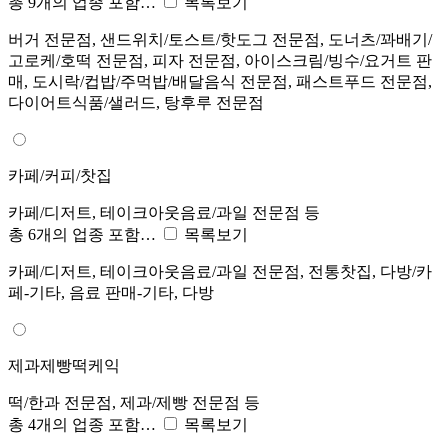
총 9개의 업종 포함…
목록보기
버거 전문점, 샌드위치/토스트/핫도그 전문점, 도너츠/꽈배기/
고로케/호떡 전문점, 피자 전문점, 아이스크림/빙수/요거트 판
매, 도시락/컵밥/주먹밥/배달음식 전문점, 패스트푸드 전문점,
다이어트식품/샐러드, 탕후루 전문점
카페/커피/찻집
카페/디저트, 테이크아웃음료/과일 전문점 등
총 6개의 업종 포함…
목록보기
카페/디저트, 테이크아웃음료/과일 전문점, 전통찻집, 다방/카
페-기타, 음료 판매-기타, 다방
제과제빵떡케익
떡/한과 전문점, 제과/제빵 전문점 등
총 4개의 업종 포함…
목록보기