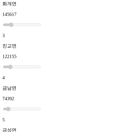
화개면
145617
3
진교면
122155
4
금남면
74392
5
금성면