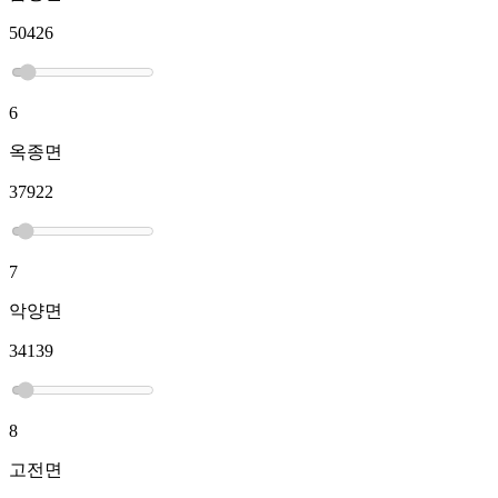
50426
6
옥종면
37922
7
악양면
34139
8
고전면