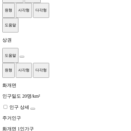
원형
사각형
다각형
도움말
상권
도움말
원형
사각형
다각형
화개면
인구밀도 20명/km²
인구 상세
주거인구
화개면
1인가구