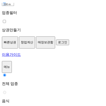
200 m
업종필터
상권만들기
빠른상권
창업계산
매장보관함
로그인
이용가이드
메뉴
전체 업종
음식