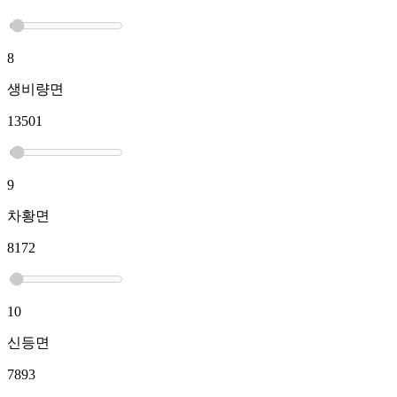
8
생비량면
13501
9
차황면
8172
10
신등면
7893