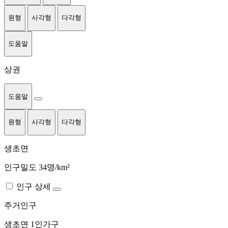
원형
사각형
다각형
도움말
상권
도움말
원형
사각형
다각형
생초면
인구밀도 34명/km²
인구 상세
주거인구
생초면
1인가구