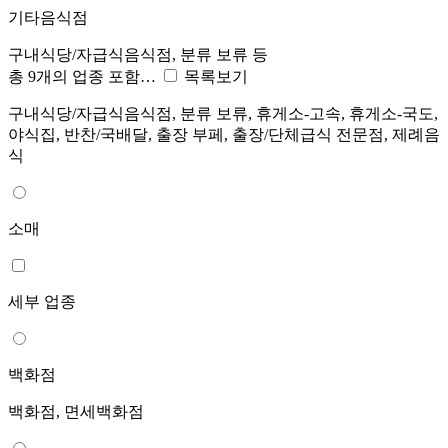
기타음식점
구내식당/자급식음식점, 분류 보류 등
총 9개의 업종 포함…
목록보기
구내식당/자급식음식점, 분류 보류, 휴게소-고속, 휴게소-국도,
야식집, 반찬/국배달, 출장 부페, 출장/단체급식 전문점, 제례음
식
소매
세부 업종
백화점
백화점, 면세백화점