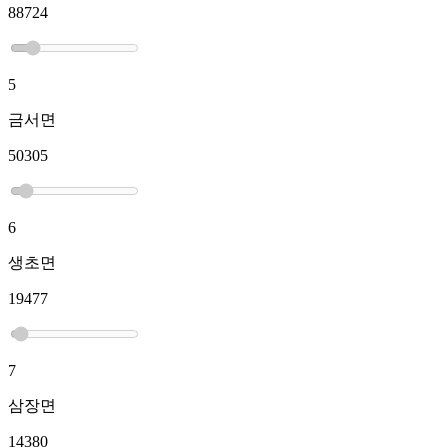
88724
5
금서면
50305
6
생초면
19477
7
삼장면
14380