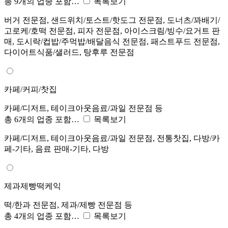
총 9개의 업종 포함…
목록보기
버거 전문점, 샌드위치/토스트/핫도그 전문점, 도너츠/꽈배기/
고로케/호떡 전문점, 피자 전문점, 아이스크림/빙수/요거트 판
매, 도시락/컵밥/주먹밥/배달음식 전문점, 패스트푸드 전문점,
다이어트식품/샐러드, 탕후루 전문점
카페/커피/찻집
카페/디저트, 테이크아웃음료/과일 전문점 등
총 6개의 업종 포함…
목록보기
카페/디저트, 테이크아웃음료/과일 전문점, 전통찻집, 다방/카
페-기타, 음료 판매-기타, 다방
제과제빵떡케익
떡/한과 전문점, 제과/제빵 전문점 등
총 4개의 업종 포함…
목록보기