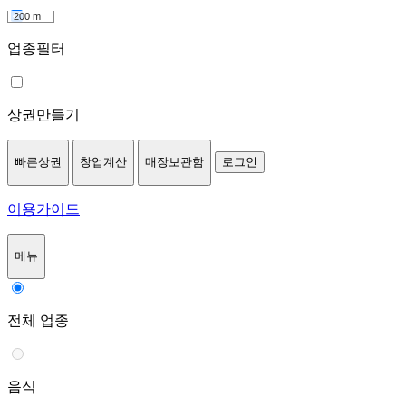
200 m
업종필터
상권만들기
빠른상권
창업계산
매장보관함
로그인
이용가이드
메뉴
전체 업종
음식