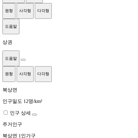
원형
사각형
다각형
도움말
상권
도움말
원형
사각형
다각형
북상면
인구밀도 12명/km²
인구 상세
주거인구
북상면
1인가구