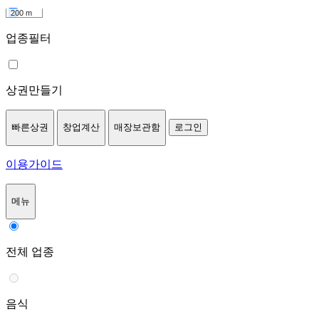
200 m
업종필터
상권만들기
빠른상권
창업계산
매장보관함
로그인
이용가이드
메뉴
전체 업종
음식