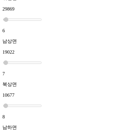
29869
6
남상면
19022
7
북상면
10677
8
남하면