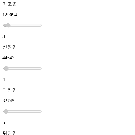
가조면
129694
3
신원면
44643
4
마리면
32745
5
위천면