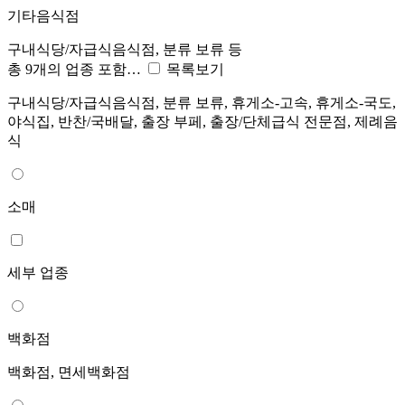
기타음식점
구내식당/자급식음식점, 분류 보류 등
총 9개의 업종 포함…
목록보기
구내식당/자급식음식점, 분류 보류, 휴게소-고속, 휴게소-국도,
야식집, 반찬/국배달, 출장 부페, 출장/단체급식 전문점, 제례음
식
소매
세부 업종
백화점
백화점, 면세백화점