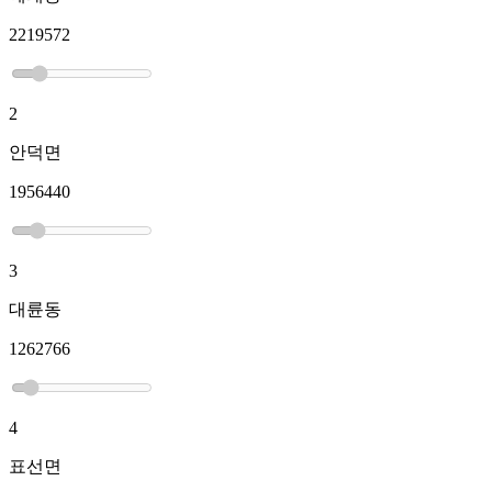
2219572
2
안덕면
1956440
3
대륜동
1262766
4
표선면