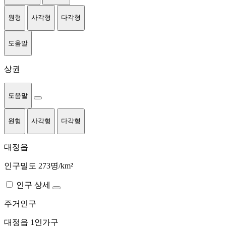
원형
사각형
다각형
도움말
상권
도움말
원형
사각형
다각형
대정읍
인구밀도 273명/km²
인구 상세
주거인구
대정읍
1인가구