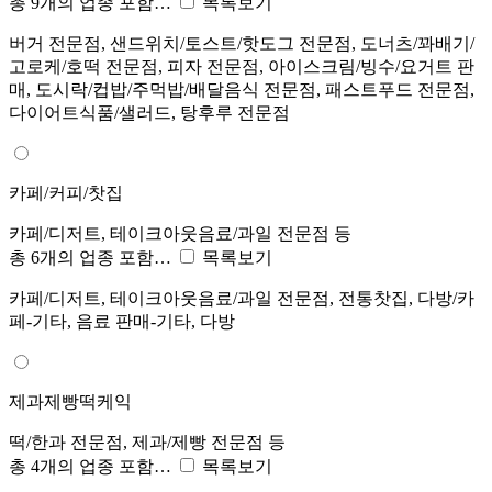
총 9개의 업종 포함…
목록보기
버거 전문점, 샌드위치/토스트/핫도그 전문점, 도너츠/꽈배기/
고로케/호떡 전문점, 피자 전문점, 아이스크림/빙수/요거트 판
매, 도시락/컵밥/주먹밥/배달음식 전문점, 패스트푸드 전문점,
다이어트식품/샐러드, 탕후루 전문점
카페/커피/찻집
카페/디저트, 테이크아웃음료/과일 전문점 등
총 6개의 업종 포함…
목록보기
카페/디저트, 테이크아웃음료/과일 전문점, 전통찻집, 다방/카
페-기타, 음료 판매-기타, 다방
제과제빵떡케익
떡/한과 전문점, 제과/제빵 전문점 등
총 4개의 업종 포함…
목록보기